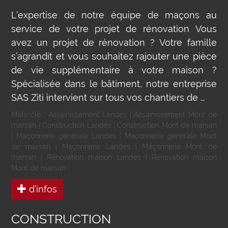
L’expertise de notre équipe de maçons au
service de votre projet de rénovation Vous
avez un projet de rénovation ? Votre famille
s’agrandit et vous souhaitez rajouter une pièce
de vie supplémentaire à votre maison ?
Spécialisée dans le bâtiment, notre entreprise
SAS Ziti intervient sur tous vos chantiers de …
Mots-clé :
Assainissement Landes
|
Assainissement Mont de
marsan
|
Construction Landes
|
Construction Mont de marsan
|
Maçonnerie générale Landes
|
Maçonnerie générale Mont
de marsan
|
Maçonnerie Landes
|
Maçonnerie Mont de
marsan
|
Rénovation maison Landes
|
Rénovation maison
Mont de marsan
d’infos
CONSTRUCTION