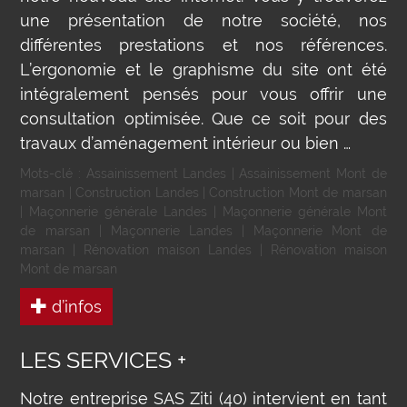
une présentation de notre société, nos
différentes prestations et nos références.
L’ergonomie et le graphisme du site ont été
intégralement pensés pour vous offrir une
consultation optimisée. Que ce soit pour des
travaux d’aménagement intérieur ou bien …
Mots-clé :
Assainissement Landes
|
Assainissement Mont de
marsan
|
Construction Landes
|
Construction Mont de marsan
|
Maçonnerie générale Landes
|
Maçonnerie générale Mont
de marsan
|
Maçonnerie Landes
|
Maçonnerie Mont de
marsan
|
Rénovation maison Landes
|
Rénovation maison
Mont de marsan
d’infos
LES SERVICES +
Notre entreprise SAS Ziti (40) intervient en tant