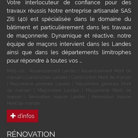
Votre interlocuteur de confiance pour des
travaux réussis Notre entreprise artisanale SAS
Ziti (40) est spécialisée dans le domaine du
bâtiment et particulièrement dans les travaux
de maçonnerie. Dynamique et réactive, notre
équipe de maçons intervient dans les Landes
ainsi que dans les départements limitrophes
pour répondre à toutes vos …
Mots-clé :
Assainissement Landes
|
Assainissement Mont de
marsan
|
Construction Landes
|
Construction Mont de marsan
|
Maçonnerie générale Landes
|
Maçonnerie générale Mont
de marsan
|
Maçonnerie Landes
|
Maçonnerie Mont de
marsan
|
Rénovation maison Landes
|
Rénovation maison
Mont de marsan
d’infos
RÉNOVATION