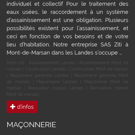
individuel et collectif Pour le traitement des
eaux usées, le raccordement à un système
d’assainissement est une obligation. Plusieurs
possibilités existent pour l’assainissement, et
ceci en fonction de vos besoins et de votre
lieu d’habitation. Notre entreprise SAS Ziti à
Mont-de-Marsan dans les Landes s’occupe …
Mots-clé :
Assainissement Landes
|
Assainissement Mont de
marsan
|
Construction Landes
|
Construction Mont de marsan
|
Maçonnerie générale Landes
|
Maçonnerie générale Mont
de marsan
|
Maçonnerie Landes
|
Maçonnerie Mont de
marsan
|
Rénovation maison Landes
|
Rénovation maison
Mont de marsan
d’infos
MAÇONNERIE