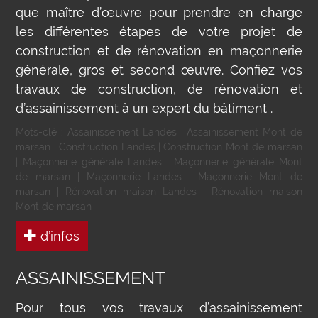
que maître d’œuvre pour prendre en charge
les différentes étapes de votre projet de
construction et de rénovation en maçonnerie
générale, gros et second œuvre. Confiez vos
travaux de construction, de rénovation et
d’assainissement à un expert du bâtiment .
Mots-clé :
Assainissement Landes
|
Assainissement Mont de
marsan
|
Construction Landes
|
Construction Mont de marsan
|
Maçonnerie générale Landes
|
Maçonnerie générale Mont
de marsan
|
Maçonnerie Landes
|
Maçonnerie Mont de
marsan
|
Rénovation maison Landes
|
Rénovation maison
Mont de marsan
d’infos
ASSAINISSEMENT
Pour tous vos travaux d’assainissement