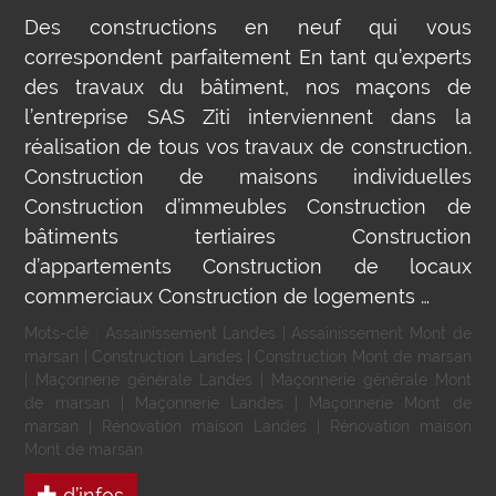
Des constructions en neuf qui vous
correspondent parfaitement En tant qu’experts
des travaux du bâtiment, nos maçons de
l’entreprise SAS Ziti interviennent dans la
réalisation de tous vos travaux de construction.
Construction de maisons individuelles
Construction d’immeubles Construction de
bâtiments tertiaires Construction
d’appartements Construction de locaux
commerciaux Construction de logements …
Mots-clé :
Assainissement Landes
|
Assainissement Mont de
marsan
|
Construction Landes
|
Construction Mont de marsan
|
Maçonnerie générale Landes
|
Maçonnerie générale Mont
de marsan
|
Maçonnerie Landes
|
Maçonnerie Mont de
marsan
|
Rénovation maison Landes
|
Rénovation maison
Mont de marsan
d’infos